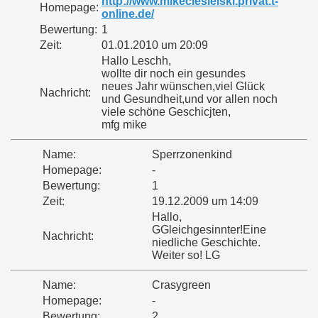
http://www.mikeciesielski.privat.t-
Homepage:
online.de/
Bewertung:
1
Zeit:
01.01.2010 um 20:09
Hallo Leschh,
wollte dir noch ein gesundes
neues Jahr wünschen,viel Glück
Nachricht:
und Gesundheit,und vor allen noch
viele schöne Geschicjten,
mfg mike
Name:
Sperrzonenkind
Homepage:
-
Bewertung:
1
Zeit:
19.12.2009 um 14:09
Hallo,
GGleichgesinnter!Eine
Nachricht:
niedliche Geschichte.
Weiter so! LG
Name:
Crasygreen
Homepage:
-
Bewertung:
2