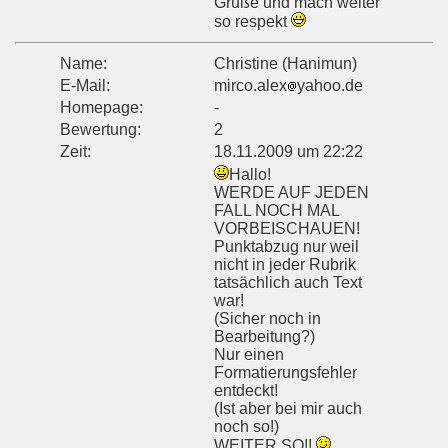
Grüße und mach weiter
so respekt
Name:
Christine (Hanimun)
E-Mail:
mirco.alex
yahoo.de
Homepage:
-
Bewertung:
2
Zeit:
18.11.2009 um 22:22
Hallo!
WERDE AUF JEDEN
FALL NOCH MAL
VORBEISCHAUEN!
Punktabzug nur weil
nicht in jeder Rubrik
tatsächlich auch Text
war!
(Sicher noch in
Bearbeitung?)
Nur einen
Formatierungsfehler
entdeckt!
(Ist aber bei mir auch
noch so!)
WEITER SO!!