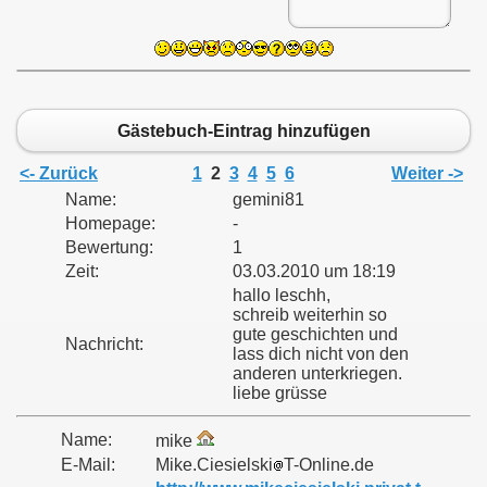
Gästebuch-Eintrag hinzufügen
<- Zurück
1
2
3
4
5
6
Weiter ->
Name:
gemini81
Homepage:
-
Bewertung:
1
Zeit:
03.03.2010 um 18:19
hallo leschh,
schreib weiterhin so
gute geschichten und
Nachricht:
lass dich nicht von den
anderen unterkriegen.
liebe grüsse
Name:
mike
E-Mail:
Mike.Ciesielski
T-Online.de