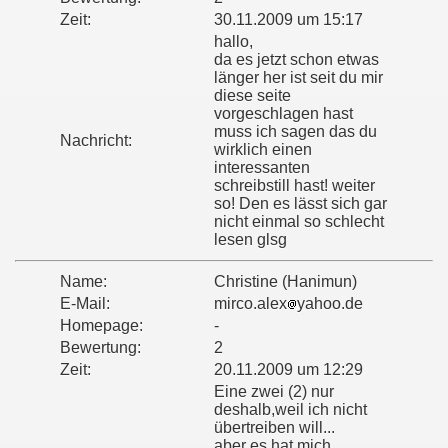
Zeit:
30.11.2009 um 15:17
hallo,
da es jetzt schon etwas
länger her ist seit du mir
diese seite
vorgeschlagen hast
muss ich sagen das du
Nachricht:
wirklich einen
interessanten
schreibstill hast! weiter
so! Den es lässt sich gar
nicht einmal so schlecht
lesen glsg
Name:
Christine (Hanimun)
E-Mail:
mirco.alex
yahoo.de
Homepage:
-
Bewertung:
2
Zeit:
20.11.2009 um 12:29
Eine zwei (2) nur
deshalb,weil ich nicht
übertreiben will...
aber es hat mich